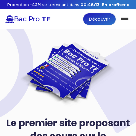
Promotion
-42%
se terminant dans
00:48:12
.
En profiter »
Bac Pro
TF
Découvrir
Le premier site proposant
des cours sur le