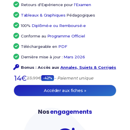
Retours d'Expérience pour
l'Examen
Tableaux & Graphiques
Pédagogiques
100%
Diplômé•e ou Remboursé•e
Conforme au
Programme Officiel
Téléchargeable en
PDF
Dernière mise à jour :
Mars 2026
Bonus : Accès aux
Annales, Sujets & Corrigés
14€
23,99€
– Paiement unique
-42%
Accéder aux fiches »
Nos
engagements