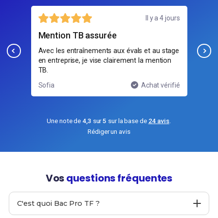
jours
16 juillet
Bonne ambiance de classe
un
tage
Ambiance cool mais sérieuse, on bosse bien
Les
on
la sécurité, la conduite et la vie à bord du
suiv
bateau.
rés
ifié
Lucas
Achat vérifié
Nol
Une note de
4,3
sur
5
sur la base de
24 avis
.
Rédiger un avis
Vos
questions fréquentes
C'est quoi Bac Pro TF ?