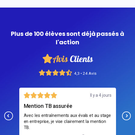
Plus de 100 élèves sont déjà passés à
l'action
Avis
Clients
4,3 • 24 Avis
Il y a 4 jours
ion TB assurée
Bonne ambiance d
es entraînements aux évals et au stage
Ambiance cool mais sé
reprise, je vise clairement la mention
la sécurité, la conduite
bateau.