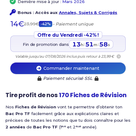
Dernière mise à jour :
Mars 2026
Bonus : Accès aux
Annales, Sujets & Corrigés
14€
23,99€
– Paiement unique
-42%
Offre du Vendredi -42% !
13
51
58
Fin de promotion dans
:
:
h
m
s
Valable jusqu'au 07/08/2026 inclus puis retour à 23,99 €
?
Commander maintenant
Paiement sécurisé SSL
Tire profit de nos
170 Fiches de Révision
Nos
Fiches de Révision
vont te permettre d’obtenir ton
Bac Pro TF
facilement grâce aux explications claires et
précises de toutes les notions que tu dois connaître pour les
2 années
de
Bac Pro TF
(1ᵉʳᵉ et 2ᵉᵐᵉ année).