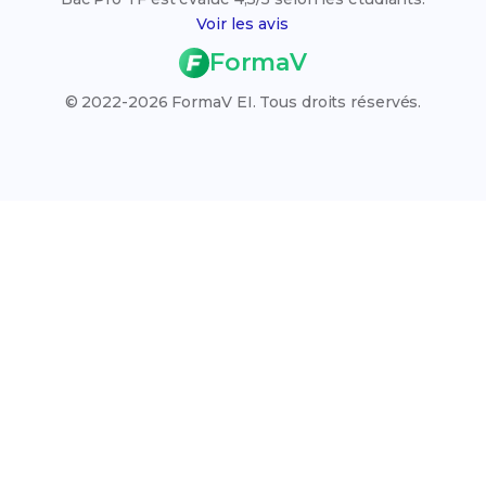
Liste des établissements
Voir les avis
Résultats des examens 2026
FormaV
Calendrier des examens 2026
© 2022-2026 FormaV EI. Tous droits réservés.
Rattrapage 2026
VAE (Validation des Acquis)
Qui sommes-nous ?
L'organisme FormaV
Espace membre
Nous contacter
Blog