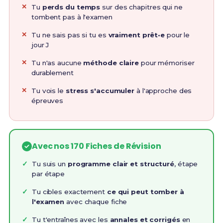
Tu
perds du temps
sur des chapitres qui ne
tombent pas à l'examen
Tu ne sais pas si tu es
vraiment prêt•e
pour le
jour J
Tu n'as aucune
méthode claire
pour mémoriser
durablement
Tu vois le
stress s'accumuler
à l'approche des
épreuves
Avec nos 170 Fiches de Révision
Tu suis un
programme clair et structuré
, étape
par étape
Tu cibles exactement
ce qui peut tomber à
l'examen
avec chaque fiche
Tu t'entraînes avec les
annales et corrigés
en