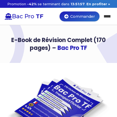
Promotion
-42%
se terminant dans
13:51:56
.
En profiter »
Bac Pro
TF
Commander
E-Book de Révision Complet (170
pages) –
Bac Pro TF