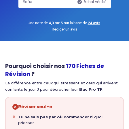
Achat vérifié
Lucas
Une note de
4,3
sur
5
sur la base de
24 avis
.
Rédiger un avis
Pourquoi choisir nos
170 Fiches de
Révision
?
La différence entre ceux qui stressent et ceux qui arrivent
confiants le jour J pour décrocher leur
Bac Pro TF
.
Réviser seul•e
Tu
ne sais pas par où commencer
ni quoi
prioriser