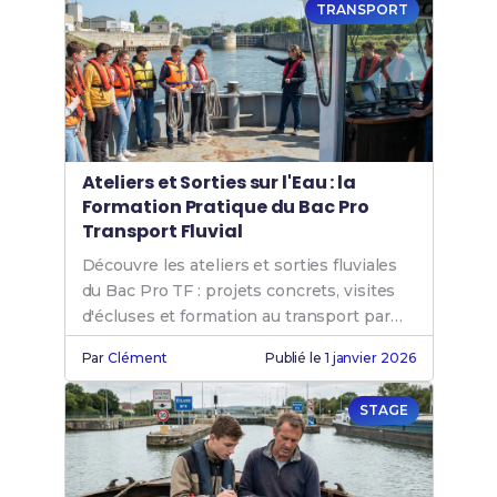
TRANSPORT
Ateliers et Sorties sur l'Eau : la
Formation Pratique du Bac Pro
Transport Fluvial
Découvre les ateliers et sorties fluviales
du Bac Pro TF : projets concrets, visites
d'écluses et formation au transport par
l'eau.
Par
Clément
Publié le
1 janvier 2026
STAGE