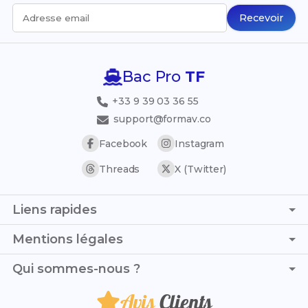
Recevoir
Adresse email
Bac Pro
TF
+33 9 39 03 36 55
support@formav.co
Facebook
Instagram
Threads
X (Twitter)
Liens rapides
Page d'accueil
Mentions légales
Simulateur de notes
C.G.V. - C.G.U.
Qui sommes-nous ?
Trouver son stage
Politique de confidentialité
Trouver son alternance
Avis
Clients
Je suis Nathan et, avec Lola, nous mettons toute notre
Politique de remboursement