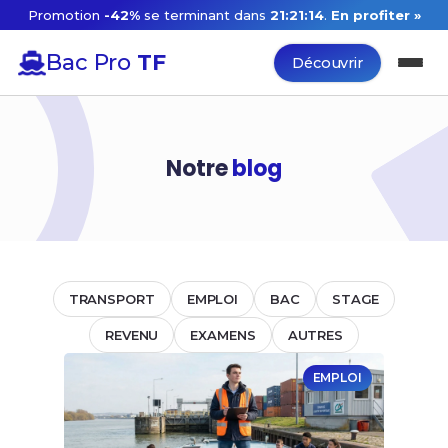
Promotion
-42%
se terminant dans
21:21:13
.
En profiter »
Bac Pro
TF
Découvrir
Notre
blog
TRANSPORT
EMPLOI
BAC
STAGE
REVENU
EXAMENS
AUTRES
EMPLOI