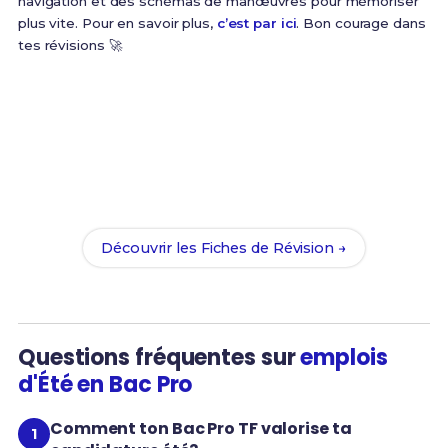
navigation et des schémas de manœuvres pour mémoriser
plus vite. Pour en savoir plus,
c’est par ici
. Bon courage dans
tes révisions 🚀
Prêt(e) à réussir ton examen ?
Révise efficacement avec nos
170 Fiches de
Révision
pour le Bac Pro TF et maximise tes
chances de réussite !
Découvrir les Fiches de Révision →
Questions fréquentes sur
emplois
d'Été en Bac Pro
Comment ton Bac Pro TF valorise ta