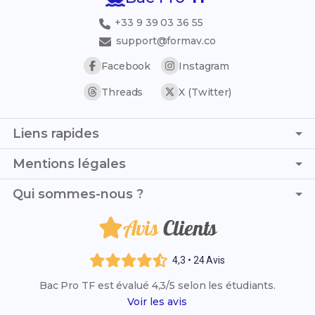
+33 9 39 03 36 55
support@formav.co
Facebook
Instagram
Threads
X (Twitter)
Liens rapides
Page d'accueil
Mentions légales
Simulateur de notes
C.G.V. - C.G.U.
Qui sommes-nous ?
Trouver son stage
Politique de confidentialité
Trouver son alternance
Avis
Clients
Je suis Nathan et, avec Lola, nous mettons toute notre
Politique de remboursement
Référentiel officiel
énergie à t’accompagner et te soutenir dans ta réussite
Mentions légales
en Bac Pro TF (Transport Fluvial).
Annales et corrigés
4,3 • 24 Avis
Les Bac Pro en Artisanat & Métiers d'Art
Bac Pro TF est évalué 4,3/5 selon les étudiants.
Liste des établissements
Voir les avis