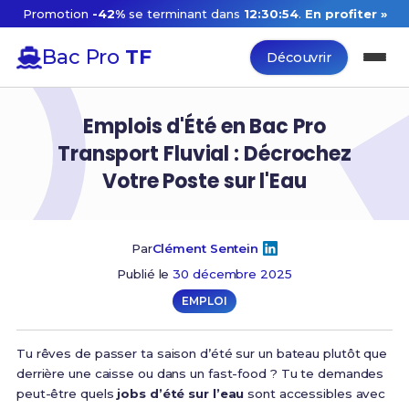
Promotion
-42%
se terminant dans
12:30:53
.
En profiter »
Bac Pro
TF
Découvrir
Emplois d'Été en Bac Pro
Transport Fluvial : Décrochez
Votre Poste sur l'Eau
Par
Clément Sentein
Publié le
30 décembre 2025
EMPLOI
Tu rêves de passer ta saison d’été sur un bateau plutôt que
derrière une caisse ou dans un fast-food ? Tu te demandes
peut-être quels
jobs d’été sur l’eau
sont accessibles avec